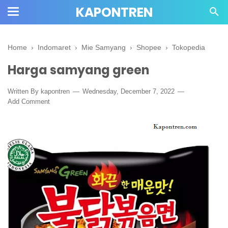
KAPONTREN
Home
›
Indomaret
›
Mie Samyang
›
Shopee
›
Tokopedia
Harga samyang green
Written By kapontren
Wednesday, December 7, 2022
Add Comment