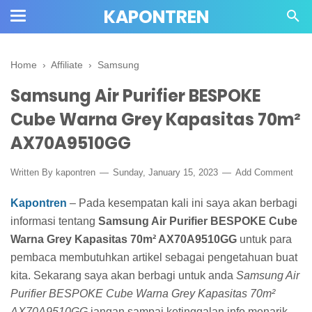
KAPONTREN
Home
›
Affiliate
›
Samsung
Samsung Air Purifier BESPOKE
Cube Warna Grey Kapasitas 70m²
AX70A9510GG
Written By kapontren
Sunday, January 15, 2023
Add Comment
Kapontren
– Pada kesempatan kali ini saya akan berbagi
informasi tentang
Samsung Air Purifier BESPOKE Cube
Warna Grey Kapasitas 70m² AX70A9510GG
untuk para
pembaca membutuhkan artikel sebagai pengetahuan buat
kita.
Sekarang saya akan berbagi untuk anda
Samsung Air
Purifier BESPOKE Cube Warna Grey Kapasitas 70m²
AX70A9510GG
jangan sampai ketinggalan info menarik