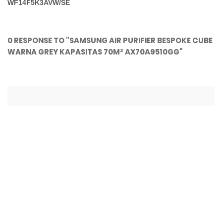
WF14F5K3AVW/SE
0 RESPONSE TO "SAMSUNG AIR PURIFIER BESPOKE CUBE
WARNA GREY KAPASITAS 70M² AX70A9510GG"