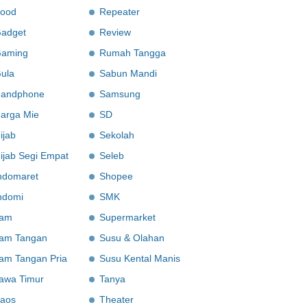
ood
Repeater
adget
Review
aming
Rumah Tangga
ula
Sabun Mandi
andphone
Samsung
arga Mie
SD
ijab
Sekolah
ijab Segi Empat
Seleb
ndomaret
Shopee
ndomi
SMK
am
Supermarket
am Tangan
Susu & Olahan
am Tangan Pria
Susu Kental Manis
awa Timur
Tanya
aos
Theater