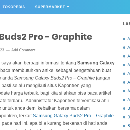
TOKOPEDIA
SUPERMARKET
LA
uds2 Pro - Graphite
A
A
023
Add Comment
A
 saya akan berbagi informasi tentang
Samsung Galaxy
A
mbaca membutuhkan artikel sebagai pengetahuan buat
A
uk anda
Samsung Galaxy Buds2 Pro – Graphite
jangan
A
 pasti selalu mengikuti situs Kapontren yang
A
te harga terbaik, bagi kita silahkan bisa baca artikel
A
ate terbaru.
Administrator Kapontren terverifikasi ahli
ik untuk anda demi kebaikan bersama dalam
B
pontren, terkait
Samsung Galaxy Buds2 Pro – Graphite
B
 pada hari ini, apa bila kurang berkenan di hati anda
B