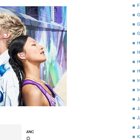
F
G
G
G
H
H
H
H
I
I
J
J
J
J
K