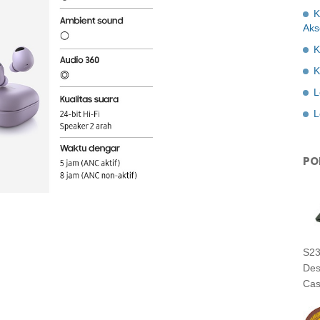
K
Aks
K
K
L
L
PO
S23
Des
Cas