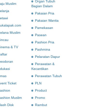
Organ Tubuh
aju Muslim
Bagian Dalam
elanja
Pakaian Pria
etawi
Pakaian Wanita
ukalapak.com
Pamekasan
elana Muslim
Pasean
incau
Pashion Pria
inema & TV
Pashmina
aftar
Pelaratan Dapur
eodoran
Perawatan &
dukasi
Kecantikan
mas
Perawatan Tubuh
vent Ticket
PLN
ashion
Product
ashion Muslim
Promo
lash Disk
Rambut