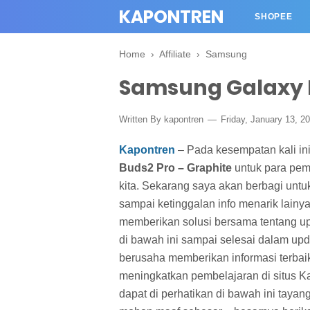
KAPONTREN
SHOPEE
Home
›
Affiliate
›
Samsung
Samsung Galaxy B
Written By kapontren
Friday, January 13, 2
Kapontren
– Pada kesempatan kali ini
Buds2 Pro – Graphite
untuk para pe
kita.
Sekarang saya akan berbagi unt
sampai ketinggalan info menarik lainya
memberikan solusi bersama tentang upda
di bawah ini sampai selesai dalam upd
berusaha memberikan informasi terba
meningkatkan pembelajaran di situs Ka
dapat di perhatikan di bawah ini tayang