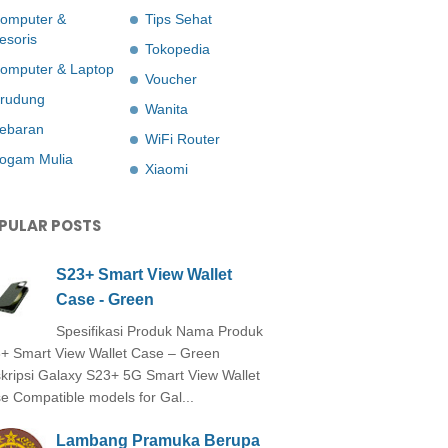
omputer &
Tips Sehat
esoris
Tokopedia
omputer & Laptop
Voucher
rudung
Wanita
ebaran
WiFi Router
ogam Mulia
Xiaomi
PULAR POSTS
S23+ Smart View Wallet
Case - Green
Spesifikasi Produk Nama Produk
+ Smart View Wallet Case – Green
kripsi Galaxy S23+ 5G Smart View Wallet
e Compatible models for Gal...
Lambang Pramuka Berupa