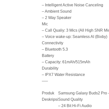
– Intelligent Active Noise Canceling
– Ambient Sound
– 2 Way Speaker
Mic
– Call Qualiy: 3 Mics (All High SNR 
– Voice wake-up: Seamless AI (Bixby)
Connectivity
– Bluetooth 5.3
Battery
– Capacity: 61mAh/515mAh
Durability
– IPX7 Water Resistance
—–
Produk
Samsung Galaxy Buds2 Pro –
Deskripsi
Sound Quality
– 24 Bit Hi-Fi Audio