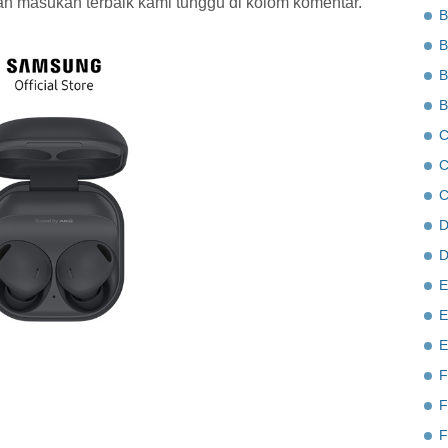
n masukan terbaik kami tunggu di kolom komentar.
B
B
B
B
C
C
C
D
D
E
E
E
F
F
F