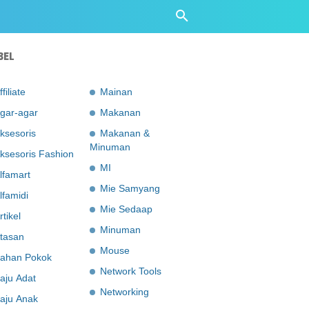
BEL
ffiliate
Mainan
gar-agar
Makanan
ksesoris
Makanan &
Minuman
ksesoris Fashion
MI
lfamart
Mie Samyang
lfamidi
Mie Sedaap
rtikel
Minuman
tasan
Mouse
ahan Pokok
Network Tools
aju Adat
Networking
aju Anak