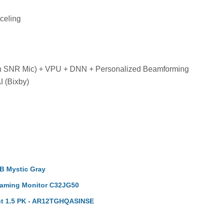
nceling
High SNR Mic) + VPU + DNN + Personalized Beamforming
I (Bixby)
B Mystic Gray
aming Monitor C32JG50
t 1.5 PK - AR12TGHQASINSE