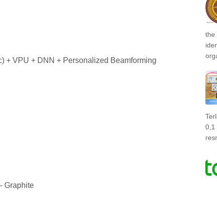
the
ide
org
Mic) + VPU + DNN + Personalized Beamforming
Ter
0,1
res
 Graphite