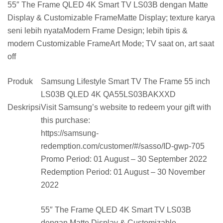
55″ The Frame QLED 4K Smart TV LS03B dengan Matte
Display & Customizable FrameMatte Display; texture karya
seni lebih nyataModern Frame Design; lebih tipis &
modern Customizable FrameArt Mode; TV saat on, art saat
off
Produk
Samsung Lifestyle Smart TV The Frame 55 inch
LS03B QLED 4K QA55LS03BAKXXD
Deskripsi
Visit Samsung’s website to redeem your gift with
this purchase:
https://samsung-
redemption.com/customer/#/sasso/ID-gwp-705
Promo Period: 01 August – 30 September 2022
Redemption Period: 01 August – 30 November
2022
55″ The Frame QLED 4K Smart TV LS03B
dengan Matte Display & Customizable