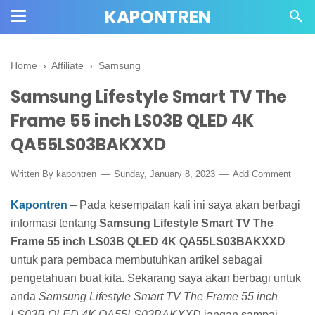
KAPONTREN
Home
›
Affiliate
›
Samsung
Samsung Lifestyle Smart TV The
Frame 55 inch LS03B QLED 4K
QA55LS03BAKXXD
Written By kapontren
Sunday, January 8, 2023
Add Comment
Kapontren
– Pada kesempatan kali ini saya akan berbagi
informasi tentang
Samsung Lifestyle Smart TV The
Frame 55 inch LS03B QLED 4K QA55LS03BAKXXD
untuk para pembaca membutuhkan artikel sebagai
pengetahuan buat kita.
Sekarang saya akan berbagi untuk
anda
Samsung Lifestyle Smart TV The Frame 55 inch
LS03B QLED 4K QA55LS03BAKXXD
jangan sampai