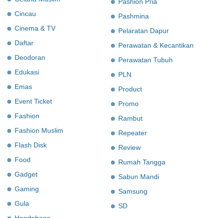
Pashion Pria
Cincau
Pashmina
Cinema & TV
Pelaratan Dapur
Daftar
Perawatan & Kecantikan
Deodoran
Perawatan Tubuh
Edukasi
PLN
Emas
Product
Event Ticket
Promo
Fashion
Rambut
Fashion Muslim
Repeater
Flash Disk
Review
Food
Rumah Tangga
Gadget
Sabun Mandi
Gaming
Samsung
Gula
SD